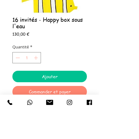
16 invités - Happy box sous
l'eau
Prix
130,00 €
Quantité
*
Ajouter
Commander et payer
La Happy 16 box SOUS L'EAU comprend :
16 Assiettes en carton