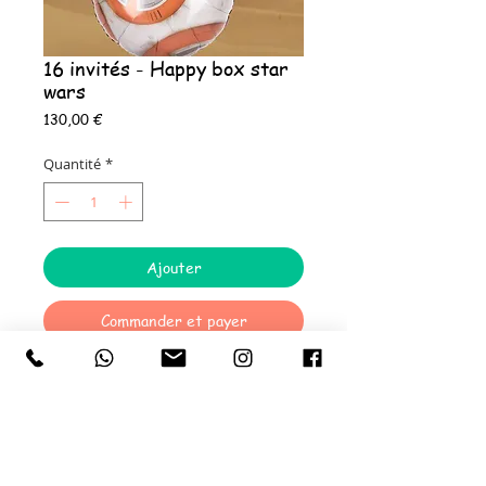
16 invités - Happy box star
wars
Prix
130,00 €
Quantité
*
Ajouter
Commander et payer
La Happy 16 box STAR WARS comprend :
16 Assiettes en carton