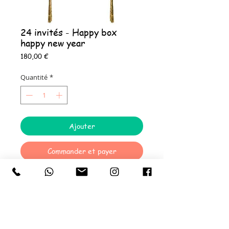
24 invités - Happy box
happy new year
Prix
180,00 €
Quantité
*
Ajouter
Commander et payer
La Happy 24 box HAPPY NEW YEAR
comprend :
24 Assiettes en carton