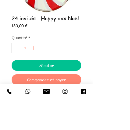
24 invités - Happy box Noël
Prix
180,00 €
Quantité
*
Ajouter
Commander et payer
La Happy 24 box NOËL comprend :
24 Assiettes en carton
24 Gobelets en carton
24 Couverts en bois