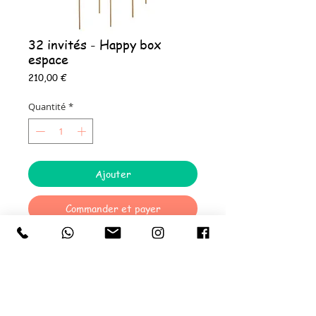
32 invités - Happy box
espace
Prix
210,00 €
Quantité
*
Ajouter
Commander et payer
La Happy 32 box ESPACE comprend des :
32 Assiettes en carton