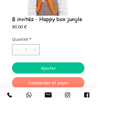
8 invités - Happy box jungle
Prix
90,00 €
Quantité
*
Ajouter
Commander et payer
La Happy 8 box JUNGLE comprend :​
8 Assiettes en carton
8 Gobelets en carton
8 Couverts en bois