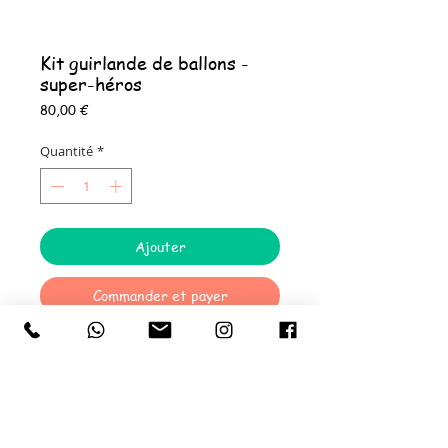
Kit guirlande de ballons -
super-héros
Prix
80,00 €
Quantité
*
Ajouter
Commander et payer
Kit de guirlande de ballons