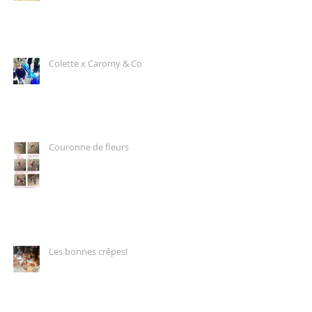
Colette x Caromy & Co
Couronne de fleurs
Les bonnes crêpes!