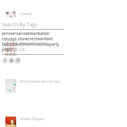
Liberty
Search By Tags
anniversaire
atelier
ballon
concept store
creche
enfant
Fleurs en ballons
fashion
kids
mami
nounou
party
Follow Us
photo
Petite étoile dans le ciel...
Atelier Pâques