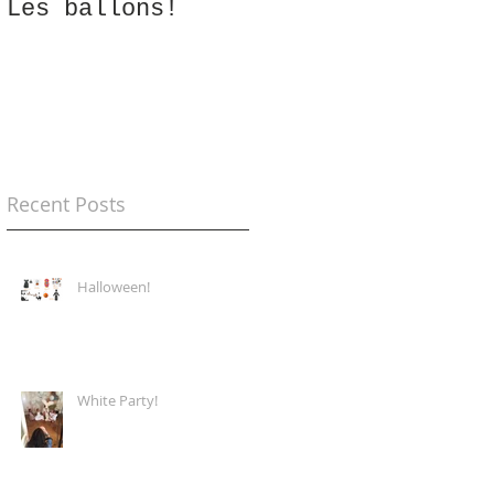
Les ballons!
Lancement Caromy
& Co
Recent Posts
Halloween!
White Party!