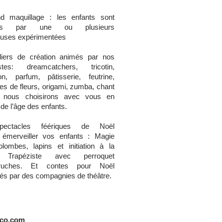
d maquillage : les enfants sont
illis par une ou plusieurs
euses expérimentées
liers de création animés par nos
istes: dreamcatchers, tricotin,
tion, parfum, pâtisserie, feutrine,
es de fleurs, origami, zumba, chant
nous choisirons avec vous en
 de l’âge des enfants.
ectacles féériques de Noël
 émerveiller vos enfants : Magie
lombes, lapins et initiation à la
 Trapéziste avec perroquet
ruches. Et contes pour Noël
tés par des compagnies de théâtre.
co.com