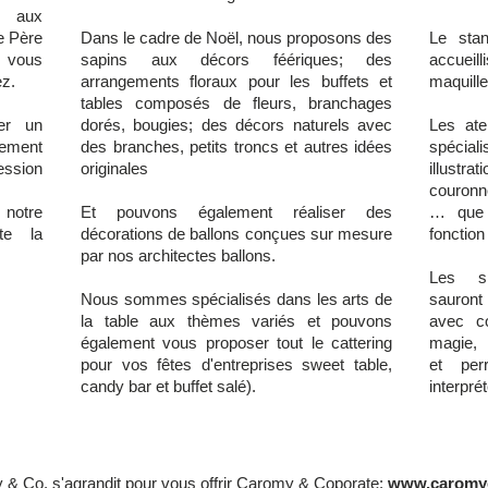
s, aux
e Père
Dans le cadre de Noël, nous proposons des
Le stan
r vous
sapins aux décors féériques; des
accue
ez.
arrangements floraux pour les buffets et
maquill
tables composés de fleurs, branchages
er un
dorés, bougies; des décors naturels avec
Les ate
nement
des branches, petits troncs et autres idées
spécial
ession
originales
illustra
couronn
 notre
Et pouvons également réaliser des
… que 
te la
décorations de ballons conçues sur mesure
fonction
par nos architectes ballons.
Les sp
Nous sommes spécialisés dans les arts de
sauront
la table aux thèmes variés et pouvons
avec co
également vous proposer tout le cattering
magie,
pour vos fêtes d'entreprises sweet table,
et per
candy bar et buffet salé).
interpré
& Co, s'agrandit pour vous offrir Caromy & Coporate:
www.caromy