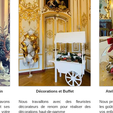
in
Décorations et Buffet
Atel
avons
Nous travaillons avec des fleuristes
Nous pr
et ses
décorateurs de renom pour réaliser des
les goût
votre
décorations haut-de-gamme
vos enf