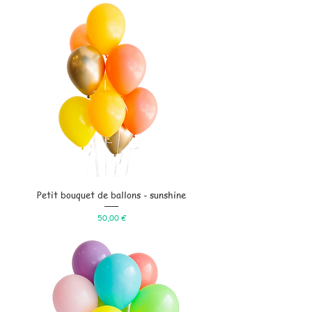
Petit bouquet de ballons - sunshine
Prix
50,00 €